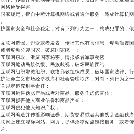
信网络遭受损害；
家规定，擅自中断计算机网络或者通信服务，造成计算机网
行。
国家安全和社会稳定，对有下列行为之一，构成犯罪的，依
任：
联网造谣、诽谤或者发表、传播其他有害信息，煽动颠覆国
，或者煽动分裂国家、破坏国家统一；
联网窃取、泄露国家秘密、情报或者军事秘密；
联网煽动民族仇恨、民族歧视，破坏民族团结；
联网组织邪教组织、联络邪教组织成员，破坏国家法律、行
社会主义市场经济秩序和社会管理秩序，对有下列行为之一
有关规定追究刑事责任：
联网销售伪劣产品或者对商品、服务作虚假宣传；
联网损害他人商业信誉和商品声誉；
联网侵犯他人知识产权；
联网编造并传播影响证券、期货交易或者其他扰乱金融秩序
网上建立淫秽网站、网页，提供淫秽站点链接服务，或者传
图片。